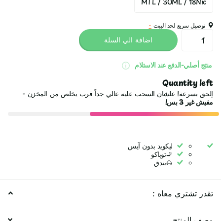
MTL / 30ML / 18Nic
توصيل سريع لحد البيت
-
اضافة الي السلة
منتج أصلي-الدفع عند الاستلام
Quantity left
إلحق بسرعة! علشان السحب عليه عالي جداً قرب يخلص من المخزن -
مفيش غير
3 بس!
ليكويد بدون آيس
🚬توباكو
🌰بندق
تقدر تشتري معاه :
وصف المنتج