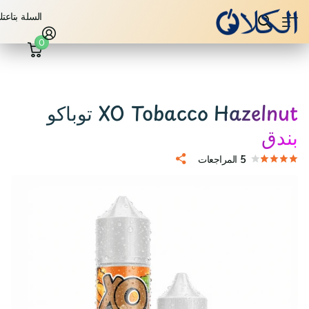
السلة بتاعت
0
XO Tobacco Hazelnut توباكو
بندق
5
المراجعات