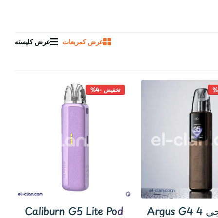
عرض كمربعات
عرض كليسته
تخفيض -4%
 جي 4
Caliburn G5 Lite Pod