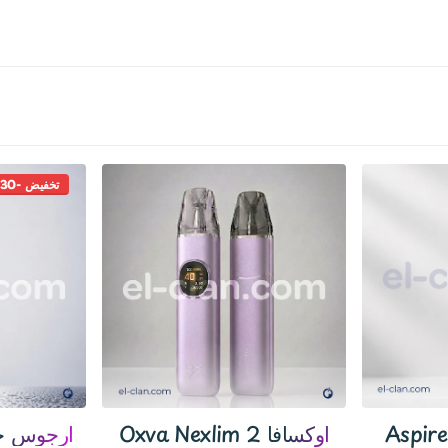
تخفيض -30%
Aspire
Oxva Nexlim 2 اوكسافا
Argus G4 ارجوس