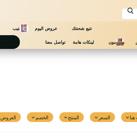
تتبع شحنتك
عروض اليوم
فيب
فاشون
لينكات هامة
تواصل معنا
تواصل م
هنا
السعر
المنتج
الخصم
العروض ا