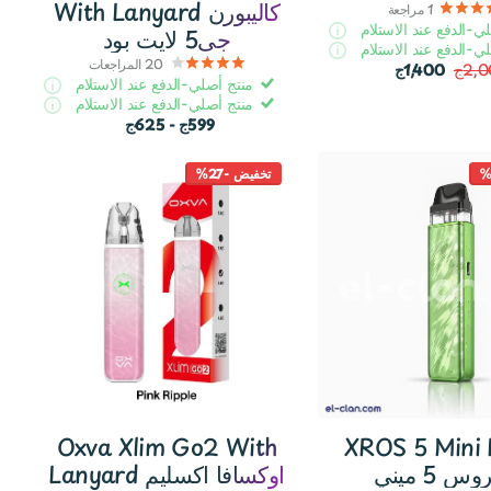
With Lanyard كاليبورن
1
مراجعة
ي-الدفع عند الاستلام
جى5 لايت بود
ي-الدفع عند الاستلام
20
المراجعات
2,ج
1,400ج
منتج أصلي-الدفع عند الاستلام
منتج أصلي-الدفع عند الاستلام
599ج
- 625ج
تخفيض -27%
XROS 5 Min بود
Oxva Xlim Go2 With
 5 ميني
Lanyard اوكسافا اكسليم