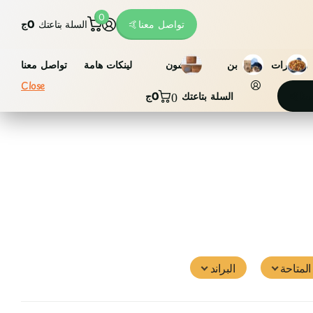
0
تواصل معنا🤙
السلة بتاعتك
0ج
مكسرات
بن
فاشون
لينكات هامة
تواصل معنا
Close
عنا🤙
السلة بتاعتك
0ج
0
لمتاحة
البراند