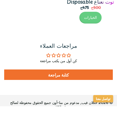
Disposable توت نعناع
500ج
475ج
الخيارات
مراجعات العملاء
كن أول من يكتب مراجعة
كتابة مراجعة
تواصل معنا
©
2026
الكلان فيب, مدعوم من منا-أون جميع الحقوق محفوظة لصالح
موقع الكلان