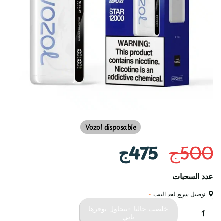
Vozol disposable
500ج
475ج
عدد السحبات
توصيل سريع لحد البيت
-
خلصت حاليا -بنحاول نوفرها
تاني