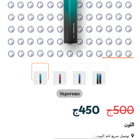
Vaporesso
500ج
450ج
اللون
توصيل سريع لحد البيت
-