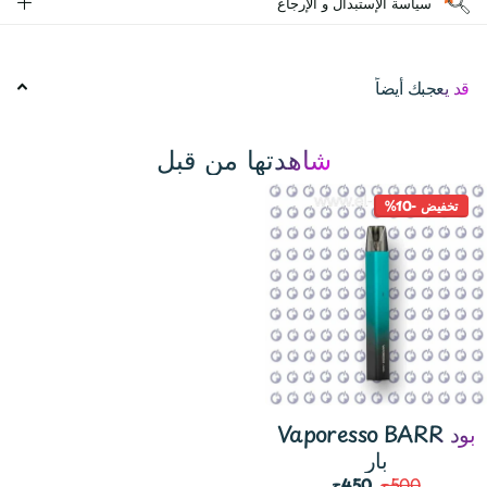
سياسة الإستبدال و الإرجاع
قد يعجبك أيضاً
شاهدتها من قبل
تخفيض -10%
Vaporesso BARR بود
500ج
450ج