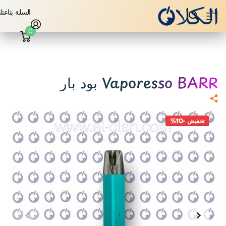
السلة بتاعت
0
Vaporesso BARR بود بار⁩
تخفيض -10%