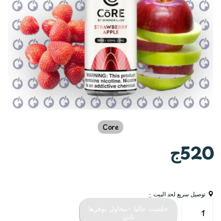
Core
520ج
توصيل سريع لحد البيت
-
خلصت حاليا -بنحاول نوفرها
تاني