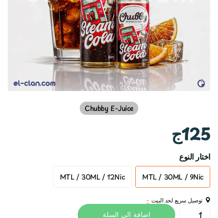
Chubby E-Juice
125ج
اختار النوع
MTL / 30ML / 12Nic
MTL / 30ML / 9Nic
توصيل سريع لحد البيت
-
اضافة الي السلة