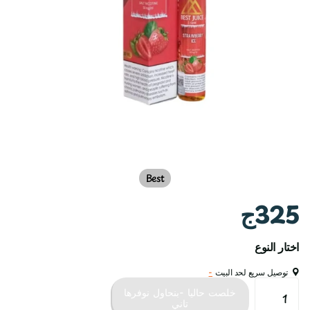
Best
325ج
اختار النوع
توصيل سريع لحد البيت
-
خلصت حاليا -بنحاول نوفرها
تاني