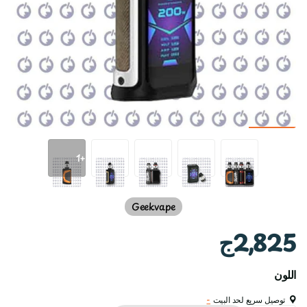
+1
Geekvape
2,825ج
اللون
توصيل سريع لحد البيت
-