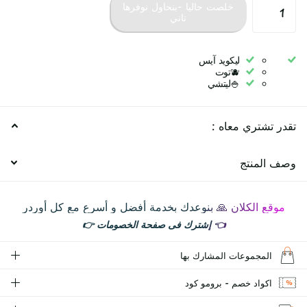
خلصت حاليا -بنحاول نوفرها
تاني
ليكويد آيس
🫐توت
🍚ليتشي
تقدر تشتري معاه :
وصف المنتج
موقع الكلان 🙏 بنوعدك بخدمة أفضل و أسرع مع كل أوردر
👈
إشترك فى صفحة الخصومات
👉
المجموعات المشارك بها
اكواد خصم - برومو كود