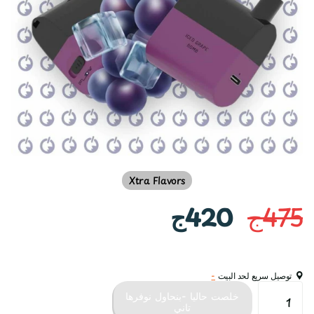
Xtra Flavors
475ج
420ج
توصيل سريع لحد البيت
-
خلصت حاليا -بنحاول نوفرها
تاني