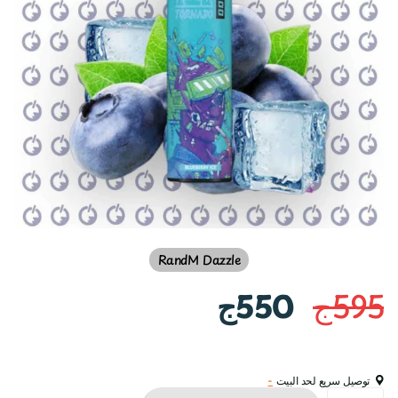
RandM Dazzle
595ج
550ج
توصيل سريع لحد البيت
-