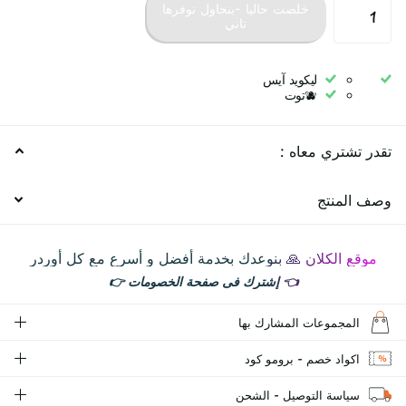
خلصت حاليا -بنحاول نوفرها
تاني
ليكويد آيس
🫐توت
تقدر تشتري معاه :
وصف المنتج
موقع الكلان 🙏 بنوعدك بخدمة أفضل و أسرع مع كل أوردر
👈
إشترك فى صفحة الخصومات
👉
المجموعات المشارك بها
اكواد خصم - برومو كود
سياسة التوصيل - الشحن