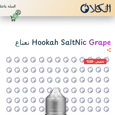
السلة بتاعت
0
Hookah SaltNic Grape نعناع
تخفيض -25%