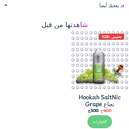
قد يعجبك أيضاً
شاهدتها من قبل
تخفيض -25%
Hookah SaltNic
Grape نعناع
400ج
300ج
الخيارات