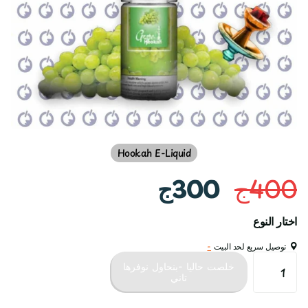
Hookah E-Liquid
400ج
300ج
اختار النوع
توصيل سريع لحد البيت
-
خلصت حاليا -بنحاول نوفرها
تاني