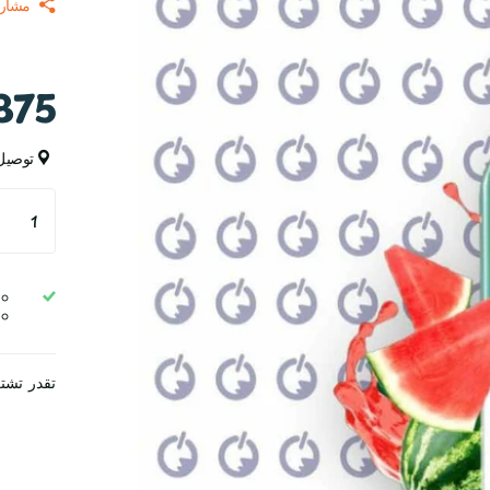
مشار
375ج
توصيل
تقدر تشت