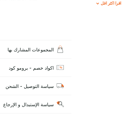
اقرا
اكثر
اقل
سعة البطارية: 1000 مللي امبير
للاستعمال مرة و احدة بكل سهولة ، بعد ما تخلص تترمي مباشرة لا يمكن اع
للشحن، تاتي بها السائل و مشحونة ، طريقة استخدامها س
المجموعات المشارك بها
اكواد خصم - برومو كود
سياسة التوصيل - الشحن
سياسة الإستبدال و الإرجاع