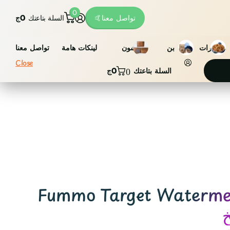
0
تواصل معنا🤙
السلة بتاعتك
0ج
مكسرات
بن
فاشون
لينكات هامة
تواصل معنا
Close
عنا🤙
السلة بتاعتك
0ج
0
Fummo Target Waterme