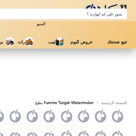
بحث
المنيو
تتبع شحنتك
عروض اليوم
فيب
مكسرات
بن
الصفحة الرئيسية
Fummo Target Watermelon بطيخ