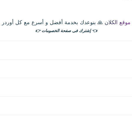
موقع الكلان 🙏 بنوعدك بخدمة أفضل و أسرع مع كل أوردر
ادة استخدامها - لا تحتاج لاضافة ليكويد/سائل او حتي
هلة فقط ابدا بالسحب و ستعمل تلقائيا
👈
إشترك فى صفحة الخصومات
👉