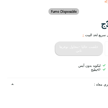
كة
Fumo Disposable
 سريع لحد البيت
-
خلصت حاليا -بنحاول نوفرها
تاني
ليكويد بدون آيس
🍉بطيخ
ري معاه :