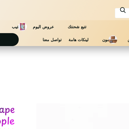
تتبع شحنتك
عروض اليوم
فيب
فاشون
لينكات هامة
تواصل معنا
تواصل م
rape
Apple عن