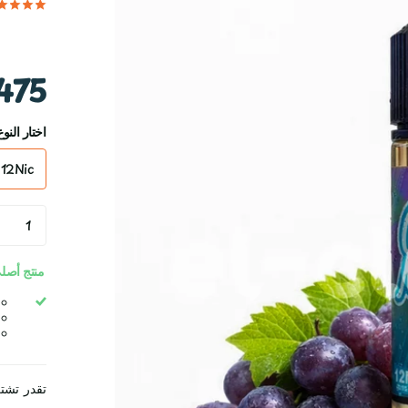
475ج
اختار النوع
12Nic
منتج أصلي
تقدر تشت