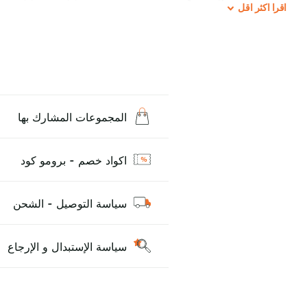
توقعات العملاء الأكثر تطلباً. كل زجاجة تمثل نتيجة البحث والتطوير المستمر و
اقرا
اكثر
اقل
متطورة وأداء موثوق وتجربة استخدام ممتازة، Cloud Nurdz Iced Grape Apple يوفر الحل المثالي..
المجموعات المشارك بها
اكواد خصم - برومو كود
سياسة التوصيل - الشحن
سياسة الإستبدال و الإرجاع