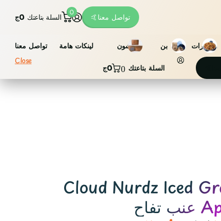
0
تواصل معنا🤙
السلة بتاعتك
0ج
مكسرات
بن
فاشون
لينكات هامة
تواصل معنا
Close
عنا🤙
السلة بتاعتك
0ج
0
Cloud Nurdz Iced G
ب تفاح