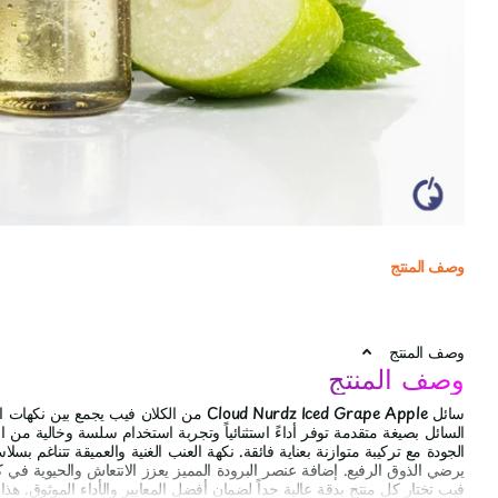
وصف المنتج
وصف المنتج
وصف المنتج
سائل Cloud Nurdz Iced Grape Apple من الكلان 
السائل بصيغة متقدمة توفر أداءً استثنائياً وتجربة استخدام سلسة وخالية من ا
الجودة مع تركيبة متوازنة بعناية فائقة. نكهة العنب الغنية والعميقة تتناغم بسلاس
يرضي الذوق الرفيع. إضافة عنصر البرودة المميز يعزز الانتعاش والحيوية في كل
فيب تختار كل منتج بدقة عالية جداً لضمان أفضل المعايير والأداء الموثوق. هذا