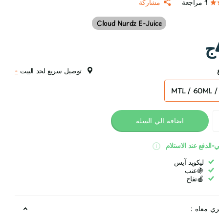
1
مراجعة
مشاركة
Cloud Nurdz E-Juice
توصيل سريع لحد البيت
-
MTL / 60ML / 
اضافة الي السلة
-الدفع عند الاستلام
ليكويد آيس
🍇عنب
🍎تفاح
ري معاه :