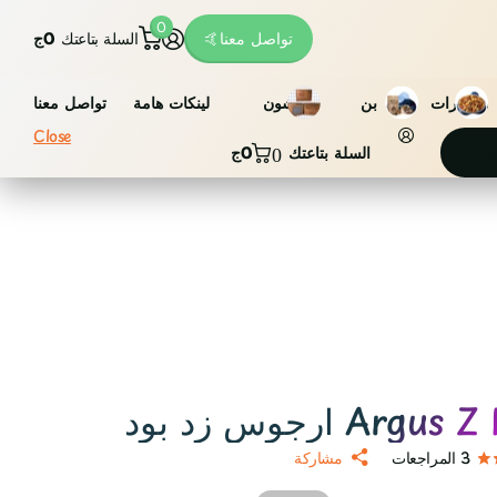
0
تواصل معنا🤙
السلة بتاعتك
0ج
مكسرات
بن
فاشون
لينكات هامة
تواصل معنا
Close
عنا🤙
السلة بتاعتك
0ج
0
Argu ارجوس زد بود
3
المراجعات
مشاركة