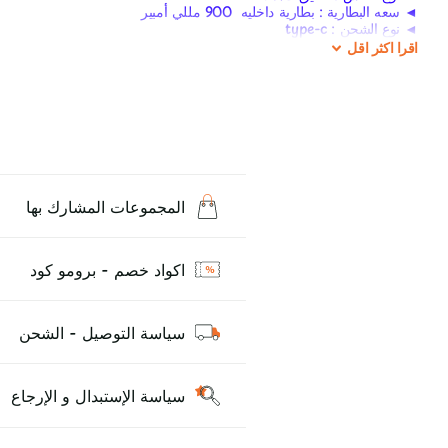
◄ سعه البطارية : بطارية داخليه 900 مللي أمبير
◄ نوع الشحن : type-c
◄ سعة الخزان : 2 مللي
اقرا
اكثر
اقل
◄ اقصي وات : 5-17 وات
عروض مش بتنتهي >
تابع عروض اليوم
موقع الكلان موقع الفيب الاول في مصر
طريقة الاستخدام
المجموعات المشارك بها
اكواد خصم - برومو كود
سياسة التوصيل - الشحن
سياسة الإستبدال و الإرجاع