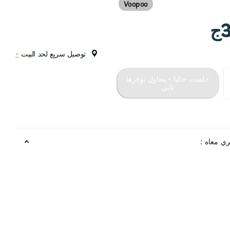
Voopoo
ج
توصيل سريع لحد البيت
-
خلصت حاليا -بنحاول نوفرها
تاني
ري معاه :